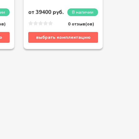
от 39400 руб.
чии
В наличии
ов)
0 отзыв(ов)
ю
выбрать комплектацию