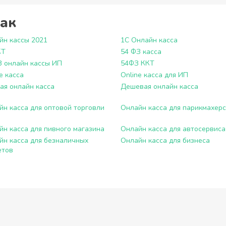
как
йн кассы 2021
1С Онлайн касса
КТ
54 ФЗ касса
З онлайн кассы ИП
54ФЗ ККТ
e касса
Online касса для ИП
ая онлайн касса
Дешевая онлайн касса
йн касса для оптовой торговли
Онлайн касса для парикмахер
йн касса для пивного магазина
Онлайн касса для автосервиса
йн касса для безналичных
Онлайн касса для бизнеса
етов