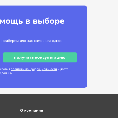
омощь в выборе
 подберем для вас самое выгодное
получить консультацию
условия
политики конфиденциальности
и даете
х данных
О компании