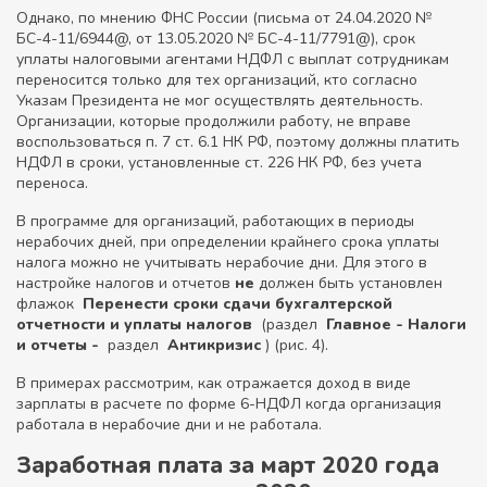
Однако, по мнению ФНС России (письма от 24.04.2020 №
БС-4-11/6944@, от 13.05.2020 № БС-4-11/7791@), срок
уплаты налоговыми агентами НДФЛ с выплат сотрудникам
переносится только для тех организаций, кто согласно
Указам Президента не мог осуществлять деятельность.
Организации, которые продолжили работу, не вправе
воспользоваться п. 7 ст. 6.1 НК РФ, поэтому должны платить
НДФЛ в сроки, установленные ст. 226 НК РФ, без учета
переноса.
В программе для организаций, работающих в периоды
нерабочих дней, при определении крайнего срока уплаты
налога можно не учитывать нерабочие дни. Для этого в
настройке налогов и отчетов
не
должен быть установлен
флажок
Перенести сроки сдачи бухгалтерской
отчетности и уплаты налогов
(раздел
Главное - Налоги
и отчеты -
раздел
Антикризис
) (рис. 4).
В примерах рассмотрим, как отражается доход в виде
зарплаты в расчете по форме 6-НДФЛ когда организация
работала в нерабочие дни и не работала.
Заработная плата за март 2020 года