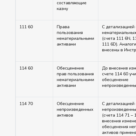
составляющие
казну
111 60
Права
С детализацией
пользования
нематериальных
нематериальными
(счета 111 6N, 11
активами
111 6D). Аналог
внесены в Инст
114 60
Обесценение
До внесения из
прав пользования
счете 114 60 уч
нематериальными
обесценение
активами
непроизведенны
114 70
Обесценение
С детализацией
непроизведенных
непроизведенны
активов
(счета 114 71 – 
внесения измене
обесценения не
активов применя