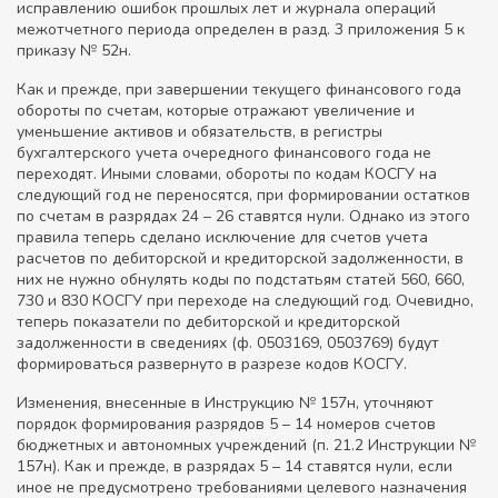
исправлению ошибок прошлых лет и журнала операций
межотчетного периода определен в разд. 3 приложения 5 к
приказу № 52н.
Как и прежде, при завершении текущего финансового года
обороты по счетам, которые отражают увеличение и
уменьшение активов и обязательств, в регистры
бухгалтерского учета очередного финансового года не
переходят. Иными словами, обороты по кодам КОСГУ на
следующий год не переносятся, при формировании остатков
по счетам в разрядах 24 – 26 ставятся нули. Однако из этого
правила теперь сделано исключение для счетов учета
расчетов по дебиторской и кредиторской задолженности, в
них не нужно обнулять коды по подстатьям статей 560, 660,
730 и 830 КОСГУ при переходе на следующий год. Очевидно,
теперь показатели по дебиторской и кредиторской
задолженности в сведениях (ф. 0503169, 0503769) будут
формироваться развернуто в разрезе кодов КОСГУ.
Изменения, внесенные в Инструкцию № 157н, уточняют
порядок формирования разрядов 5 – 14 номеров счетов
бюджетных и автономных учреждений (п. 21.2 Инструкции №
157н). Как и прежде, в разрядах 5 – 14 ставятся нули, если
иное не предусмотрено требованиями целевого назначения