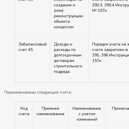
создание и
390.3, 390.4 Инстр
(или)
№ 157н
реконструкцию
объекта
концессии
Забалансовый
Доходы и
Порядок учета на 
счет 45
расходы по
счете закреплен в 
долгосрочным
395, 396 Инструкц
договорам
157н
строительного
подряда
Переименованы следующие счета:
Код
Прежнее
Наименование
Примеча
счета
наименование
с учетом
изменений