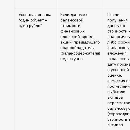
Условная оценка
Если данные о
После
"один объект –
балансовой
получения
один рубль"
стоимости
данных о
финансовых
стоимости 
вложений, кроме
аналогичн
акций, предыдущего
либо схожи
правообладателя
финансовы
(балансодержателя)
вложения,
недоступны
отраженны
дату призн
в условной
оценке,
комиссия п
поступлени
выбытию
активов
пересматр
балансову
(справедли
стоимость 
активов