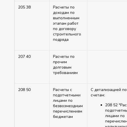
205 38
Расчеты по
доходам по
выполненным
этапам работ
по договору
строительного
подряда
207 40
Расчеты по
прочим
долговым
требованиям
208 50
Расчеты с
С детализацией по
подотчетными
счетам:
лицами по
208 52 "Ра
безвозмездным
подотчетн
перечислениям
лицами по
бюджетам
перечисле
наднацион