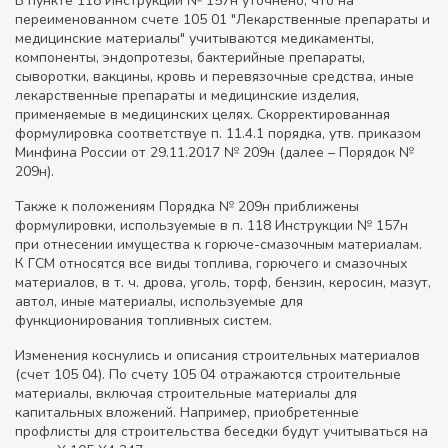
В пункте 118 Инструкции № 157н уточнено, что на
переименованном счете 105 01 "Лекарственные препараты и
медицинские материалы" учитываются медикаменты,
компоненты, эндопротезы, бактерийные препараты,
сыворотки, вакцины, кровь и перевязочные средства, иные
лекарственные препараты и медицинские изделия,
применяемые в медицинских целях. Скорректированная
формулировка соответствуе п. 11.4.1 порядка, утв. приказом
Минфина России от 29.11.2017 № 209н (далее – Порядок №
209н).
Также к положениям Порядка № 209н приближены
формулировки, используемые в п. 118 Инструкции № 157н
при отнесении имущества к горюче-смазочным материалам.
К ГСМ относятся все виды топлива, горючего и смазочных
материалов, в т. ч. дрова, уголь, торф, бензин, керосин, мазут,
автол, иные материалы, используемые для
функционирования топливных систем.
Изменения коснулись и описания строительных материалов
(счет 105 04). По счету 105 04 отражаются строительные
материалы, включая строительные материалы для
капитальных вложений. Например, приобретенные
профлисты для строительства беседки будут учитываться на