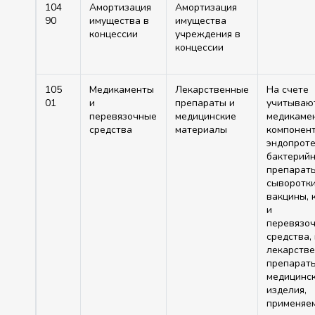
104
Амортизация
Амортизация
90
имущества в
имущества
концессии
учреждения в
концессии
105
Медикаменты
Лекарственные
На счете
01
и
препараты и
учитываю
перевязочные
медицинские
медикаме
средства
материалы
компонент
эндопроте
бактерий
препараты
сыворотки
вакцины, 
и
перевязо
средства,
лекарств
препарат
медицинс
изделия,
применяе