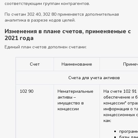
соответствующим группам контрагентов.
По счетам 302 40, 302 80 применяется дополнительная
аналитика в разрезе кодов целей.
Изменения в плане счетов, применяемые с
2021 года
Единый план счетов дополнен счетами:
Счет
Наименование
Приме
Счета для учета активов
102 90
Нематериальные
На счете 102 91
активы –
обеспечение и б
имущество в
концессии" отр
концессии
информация о т
концессионных 
как:
программ
базы дан