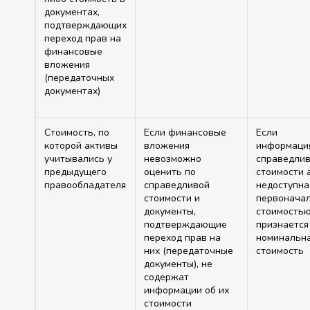
документах,
подтверждающих
переход прав на
финансовые
вложения
(передаточных
документах)
Стоимость, по
Если финансовые
Если
которой активы
вложения
информаци
учитывались у
невозможно
справедли
предыдущего
оценить по
стоимости 
правообладателя
справедливой
недоступна
стоимости и
первонача
документы,
стоимость
подтверждающие
признается
переход прав на
номинальн
них (передаточные
стоимость
документы), не
содержат
информации об их
стоимости