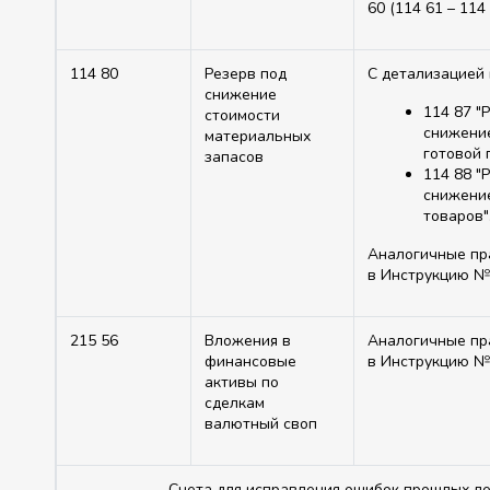
60 (114 61 – 114
114 80
Резерв под
С детализацией 
снижение
114 87 "
стоимости
снижени
материальных
готовой 
запасов
114 88 "
снижени
товаров"
Аналогичные пр
в Инструкцию №
215 56
Вложения в
Аналогичные пр
финансовые
в Инструкцию №
активы по
сделкам
валютный своп
Счета для исправления ошибок прошлых л