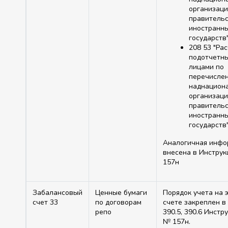
организаци
правитель
иностранн
государств"
208 53 "Ра
подотчетн
лицами по
перечисле
наднацион
организаци
правитель
иностранн
государств"
Аналогичная инфо
внесена в Инстру
157н
Забалансовый
Ценные бумаги
Порядок учета на 
счет 33
по договорам
счете закреплен в 
репо
390.5, 390.6 Инстр
№ 157н.