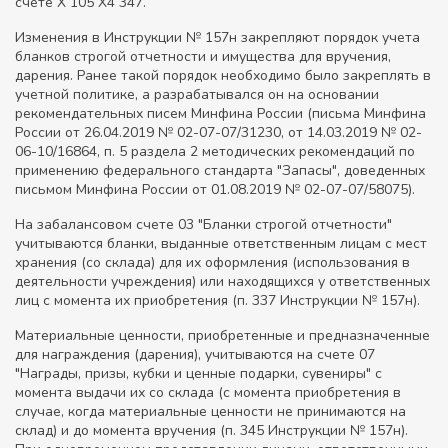
счете Х 105 Х4 347.
Изменения в Инструкции № 157н закрепляют порядок учета
бланков строгой отчетности и имущества для вручения,
дарения. Ранее такой порядок необходимо было закреплять в
учетной политике, а разрабатывался он на основании
рекомендательных писем Минфина России (письма Минфина
России от 26.04.2019 № 02-07-07/31230, от 14.03.2019 № 02-
06-10/16864, п. 5 раздела 2 методических рекомендаций по
применению федерального стандарта "Запасы", доведенных
письмом Минфина России от 01.08.2019 № 02-07-07/58075).
На забалансовом счете 03 "Бланки строгой отчетности"
учитываются бланки, выданные ответственным лицам с мест
хранения (со склада) для их оформления (использования в
деятельности учреждения) или находящихся у ответственных
лиц с момента их приобретения (п. 337 Инструкции № 157н).
Материальные ценности, приобретенные и предназначенные
для награждения (дарения), учитываются на счете 07
"Награды, призы, кубки и ценные подарки, сувениры" с
момента выдачи их со склада (с момента приобретения в
случае, когда материальные ценности не принимаются на
склад) и до момента вручения (п. 345 Инструкции № 157н).