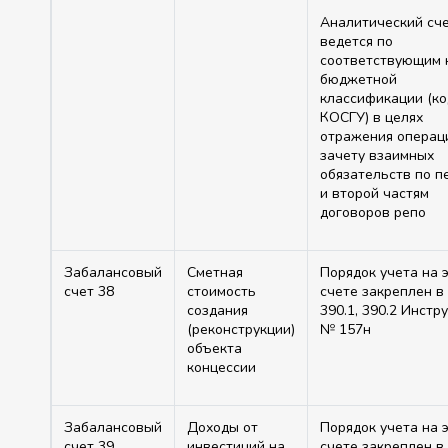
Аналитический сч
ведется по
соответствующим 
бюджетной
классификации (к
КОСГУ) в целях
отражения операц
зачету взаимных
обязательств по п
и второй частям
договоров репо
Забалансовый
Сметная
Порядок учета на 
счет 38
стоимость
счете закреплен в 
создания
390.1, 390.2 Инстр
(реконструкции)
№ 157н
объекта
концессии
Забалансовый
Доходы от
Порядок учета на 
счет 39
инвестиций на
счете закреплен в 