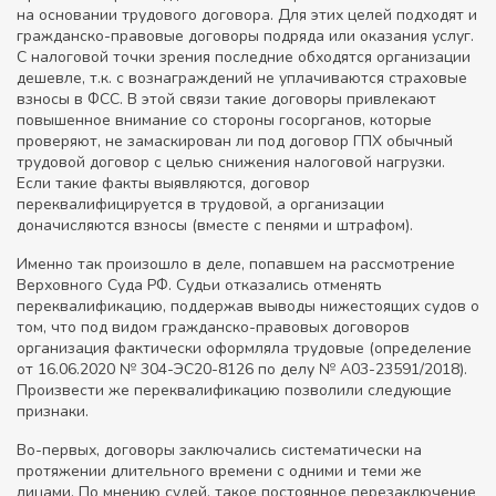
на основании трудового договора. Для этих целей подходят и
гражданско-правовые договоры подряда или оказания услуг.
С налоговой точки зрения последние обходятся организации
дешевле, т.к. с вознаграждений не уплачиваются страховые
взносы в ФСС. В этой связи такие договоры привлекают
повышенное внимание со стороны госорганов, которые
проверяют, не замаскирован ли под договор ГПХ обычный
трудовой договор с целью снижения налоговой нагрузки.
Если такие факты выявляются, договор
переквалифицируется в трудовой, а организации
доначисляются взносы (вместе с пенями и штрафом).
Именно так произошло в деле, попавшем на рассмотрение
Верховного Суда РФ. Судьи отказались отменять
переквалификацию, поддержав выводы нижестоящих судов о
том, что под видом гражданско-правовых договоров
организация фактически оформляла трудовые (определение
от 16.06.2020 № 304-ЭС20-8126 по делу № А03-23591/2018).
Произвести же переквалификацию позволили следующие
признаки.
Во-первых, договоры заключались систематически на
протяжении длительного времени с одними и теми же
лицами. По мнению судей, такое постоянное перезаключение