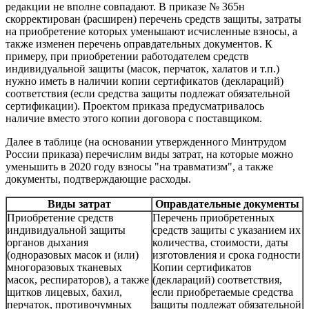
редакции не вполне совпадают. В приказе № 365н
скорректирован (расширен) перечень средств защиты, затраты
на приобретение которых уменьшают исчисленные взносы, а
также изменен перечень оправдательных документов. К
примеру, при приобретении работодателем средств
индивидуальной защиты (масок, перчаток, халатов и т.п.)
нужно иметь в наличии копии сертификатов (деклараций)
соответствия (если средства защиты подлежат обязательной
сертификации). Проектом приказа предусматривалось
наличие вместо этого копии договора с поставщиком.
Далее в таблице (на основании утвержденного Минтрудом
России приказа) перечислим виды затрат, на которые можно
уменьшить в 2020 году взносы "на травматизм", а также
документы, подтверждающие расходы.
Виды затрат
Оправдательные документы
Приобретение средств
Перечень приобретенных
индивидуальной защиты
средств защиты с указанием их
органов дыхания
количества, стоимости, даты
(одноразовых масок и (или)
изготовления и срока годности
многоразовых тканевых
Копии сертификатов
масок, респираторов), а также
(деклараций) соответствия,
щитков лицевых, бахил,
если приобретаемые средства
перчаток, противочумных
защиты подлежат обязательной