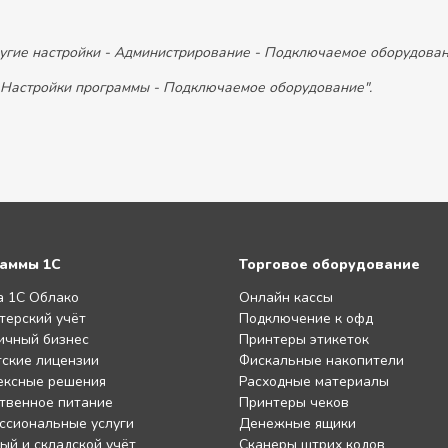
ругие настройки - Администрирование - Подключаемое оборудован
 Настройки программы - Подключаемое оборудование".
аммы 1С
Торговое оборудование
а 1С Облако
Онлайн кассы
терский учёт
Подключение к офд
ичный бизнес
Принтеры этикеток
ские лицензии
Фискальные накопители
ексные решения
Расходные материалы
твенное питание
Принтеры чеков
ссиональные услуги
Денежные ящики
ый и складской учёт
Сканеры штрих кодов