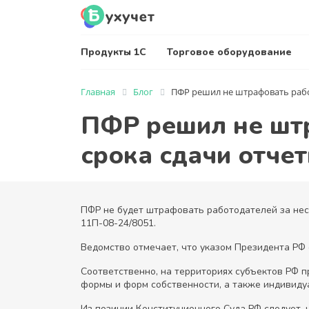
Продукты 1С
Торговое оборудование
Главная
Блог
ПФР решил не штрафовать работ
ПФР решил не шт
срока сдачи отчет
ПФР не будет штрафовать работодателей за несв
11П-08-24/8051.
Ведомство отмечает, что указом Президента РФ о
Соответственно, на территориях субъектов РФ 
формы и форм собственности, а также индивид
Из позиции Конституционного Суда РФ следует, 