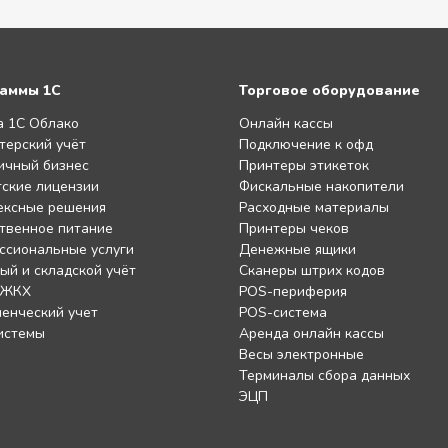
аммы 1С
Торговое оборудование
а 1С Облако
Онлайн кассы
терский учёт
Подключение к офд
ичный бизнес
Принтеры этикеток
ские лицензии
Фискальные накопители
ексные решения
Расходные материалы
твенное питание
Принтеры чеков
ссиональные услуги
Денежные ящики
ый и складской учёт
Сканеры штрих кодов
 ЖКХ
POS-периферия
енческий учет
POS-система
истемы
Аренда онлайн кассы
Весы электронные
Терминалы сбора данных
ЭЦП