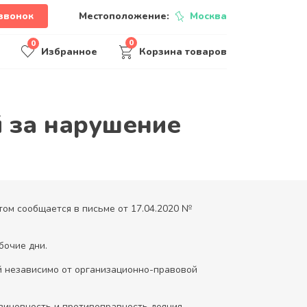
звонок
Местоположение:
Москва
0
0
Избранное
Корзина товаров
 за нарушение
том сообщается в письме от 17.04.2020 №
бочие дни.
й независимо от организационно-правовой
виновность и противоправность деяния,