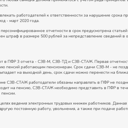
сти.
ивлекать работодателей к ответственности за нарушение срока п
од - март 2020 года.
 персонифицированное отчетности в срок предусмотрена статьей
рен штраф в размере 500 рублей за непредставление сведений в 
ют в ПФР 3 отчета - СЗВ-М, СЗВ-ТД и СЗВ-СТАЖ. Первая отчетнос
цию пенсий работающим пенсионерам. Срок сдачи СЗВ-М - не позд
выпадает на выходной день, срок сдачи можно перенести на ближ
рме СЗВ-СТАЖ работодатели обязаны направлять в ПФР не позднее
выходит на пенсию, СЗВ-СТАЖ необходимо представить в ПФР в те
 пенсии.
целях ведения электронных трудовых книжек работников. Данная 
 другую постоянную работу, увольнения, а также при подаче рабо