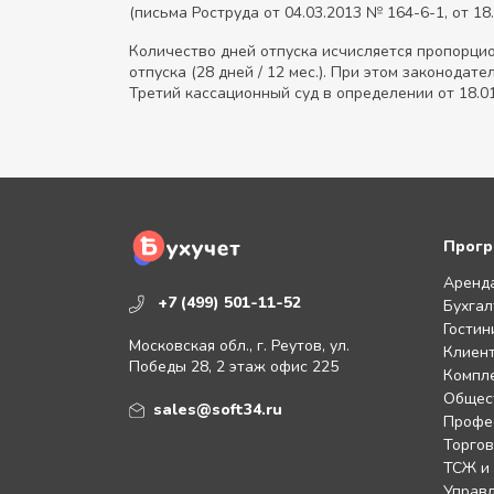
(письма Роструда от 04.03.2013 № 164-6-1, от 18
Количество дней отпуска исчисляется пропорцио
отпуска (28 дней / 12 мес.). При этом законода
Третий кассационный суд в определении от 18.0
Прогр
Аренд
+7 (499) 501-11-52
Бухгал
Гостин
Московская обл., г. Реутов, ул.
Клиент
Победы 28, 2 этаж офис 225
Компл
Общес
sales@soft34.ru
Профе
Торгов
ТСЖ и
Управл