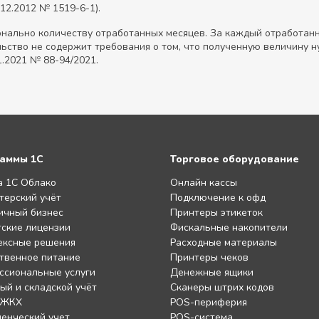
.12.2012 № 1519-6-1).
нально количеству отработанных месяцев. За каждый отработанны
тельство не содержит требования о том, что полученную величину 
1.2021 № 88-94/2021.
аммы 1С
Торговое оборудование
а 1С Облако
Онлайн кассы
терский учёт
Подключение к офд
ичный бизнес
Принтеры этикеток
ские лицензии
Фискальные накопители
ексные решения
Расходные материалы
твенное питание
Принтеры чеков
ссиональные услуги
Денежные ящики
ый и складской учёт
Сканеры штрих кодов
 ЖКХ
POS-периферия
енческий учет
POS-система