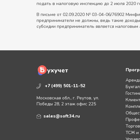
подать в налоговую инспекцию до 2 июля 2020 го
В письме от 02.09.2020 № 03-04-06/76902 Минфи
предприниматели не должны, ведь такие доходы 
субсидии предприниматель является налоговым
Прогр
Аренд
+7 (499) 501-11-52
Бухгал
Гостин
Московская обл., г. Реутов, ул.
Клиент
Победы 28, 2 этаж офис 225
Компл
Общес
sales@soft34.ru
Профе
Торгов
ТСЖ и
Управл