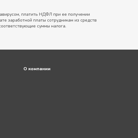
онавирусом, платить НДФЛ при ее получении
лате заработной платы сотрудникам из средств
соответствующие суммы налога.
О компании