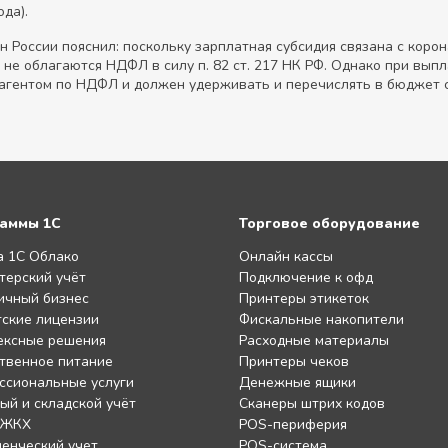
да).
н России пояснил: поскольку зарплатная субсидия связана с кор
не облагаются НДФЛ в силу п. 82 ст. 217 НК РФ. Однако при вып
 агентом по НДФЛ и должен удерживать и перечислять в бюджет 
аммы 1С
Торговое оборудование
а 1С Облако
Онлайн кассы
терский учёт
Подключение к офд
ичный бизнес
Принтеры этикеток
ские лицензии
Фискальные накопители
ексные решения
Расходные материалы
твенное питание
Принтеры чеков
ссиональные услуги
Денежные ящики
ый и складской учёт
Сканеры штрих кодов
 ЖКХ
POS-периферия
енческий учет
POS-система