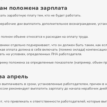
ам положена зарплата
ать заработную плату тем, кто не будет работать.
нерабочие дни выплатить дополнительное вознаграждение, устан
 полном объеме относятся к расходам на оплату труда.
овники отдельно подчеркивают, что он должен быть таким, как ес
акая оплата должна в себя включать (помимо оклада) компенсаци
ть на условиях, определенных ЛНА работодателя.
уднику положена за определенные показатели (например, объем про
за апрель
о выплачивать в сроки, установленные работодателем, причем в 
оссии рекомендует выплатить зарплату до начала нерабочих дней
, что привлекать к ответственности работодателей, которые вып