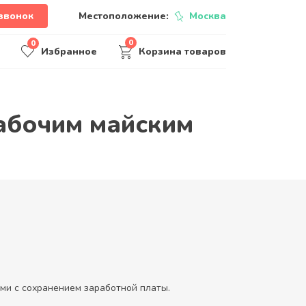
звонок
Местоположение:
Москва
0
0
Избранное
Корзина товаров
абочим майским
ями с сохранением заработной платы.