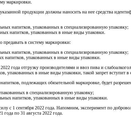
ему маркировки.
указанной продукции должны наносить на нее средства идентифи
гольных напитков, упакованных в специализированную упаковку;
льных напитков, упакованных в иные виды упаковки.
о предавать в систему маркировки:
гольных напитков, упакованных в специализированную упаковку;
ных напитков, упакованных в иные виды упаковки.
я 2022 года отгрузку производителями и ввоз пива ‎и слабоалко
в, упакованных в иные виды упаковки, такой запрет вступит в с
напитков, подлежащих обязательной маркировке, будет разреше
 упакованных ‎в специализированную упаковку;
ольных напитков, упакованных в иные виды упаковки.
силу с 1 сентября 2022 года. Напомним, ‎эксперимент по добро
1 года по 31 августа 2022 года.