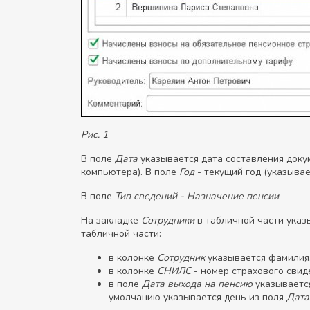
Рис. 1
В поле
Дата
указывается дата составления доку
компьютера). В поле
Год
- текущий год (указывае
В поле
Тип сведений - Назначение пенсии
.
На закладке
Сотрудники
в табличной части указ
табличной части:
в колонке
Сотрудник
указывается фамилия, 
в колонке
СНИЛС
- номер страхового свид
в поле
Дата выхода на пенсию
указывается
умолчанию указывается день из поля
Дата