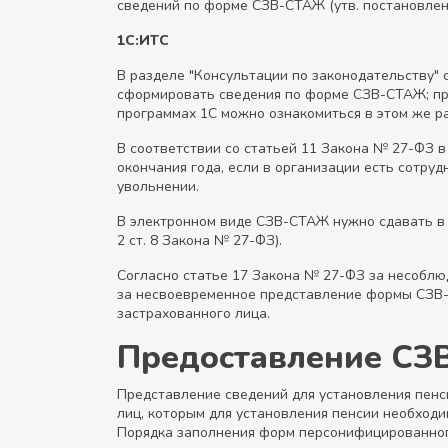
сведений по форме СЗВ-СТАЖ (утв. постановлени
1С:ИТС
В разделе "Консультации по законодательству" 
сформировать сведения по форме СЗВ-СТАЖ; пр
программах 1С можно ознакомиться в этом же р
В соответствии со статьей 11 Закона № 27-ФЗ 
окончания года, если в организации есть сотру
увольнении.
В электронном виде СЗВ-СТАЖ нужно сдавать в П
2 ст. 8 Закона № 27-ФЗ).
Согласно статье 17 Закона № 27-ФЗ за несоблю
за несвоевременное представление формы СЗВ-С
застрахованного лица.
Предоставление СЗ
Представление сведений для установления пенс
лиц, которым для установления пенсии необходим
Порядка заполнения форм персонифицированног