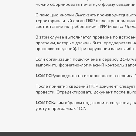
можно сформировать печатную форму сведений 
С помощью кнопки
Выгрузить
производится выгр
территориальный орган ПФР в электронном виде
соответствие их требованиям ПФР (кнопка
Прове
В этом случае выполняется проверка по встроен
программ, которые должны быть предварительн
проверки сведений). При нарушении каких-либо
Если организация подключена к сервису
1С-Отче
выполнить форматно-логический контроль запо
1С:ИТС
Руководство по использованию сервиса 1
После принятия сведений ПФР документ следуе
провести. Отредактировать документ после выпо
1С:ИТС
Каким образом подготовить сведения для
учету в программах "1С".