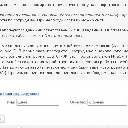
умента можно сформировать печатную форму на конкретного сотр
ионное страхование
и
Начислены взносы по дополнительному та
ты по сотруднику. При необходимости их можно снять.
заполняются данными ответственных лиц, введенными в справоч
гие настройки
- ссылка
Ответственные лица
).
ные сведения, следует щелкнуть двойным щелчком мыши (или по 
е
(рис. 2). В форме указывается стаж сотрудника с начала календ
рядка заполнения формы СЗВ-СТАЖ, утв. Постановлением № 507п). 
отпуск без сохранения заработной платы, периоды работы в особ
зать (заполняются автоматически, если они были зарегистрированы
п). При изменении или дополнении данных необходимо нажать н