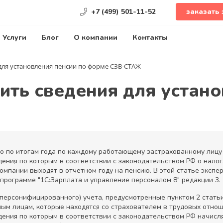
+7 (499) 501-11-52
заказать 
Услуги
Блог
О компании
Контакты
 для установления пенсии по форме СЗВ-СТАЖ
вить сведения для устан
 по итогам года по каждому работающему застрахованному лицу
ения по которым в соответствии с законодательством РФ о налога
 компании выходят в отчетном году на пенсию. В этой статье эксп
программе "1С:Зарплата и управление персоналом 8" редакции 3.
персонифицированного) учета, предусмотренные пунктом 2 статьи
ным лицам, которые находятся со страхователем в трудовых отно
дения по которым в соответствии с законодательством РФ начисл