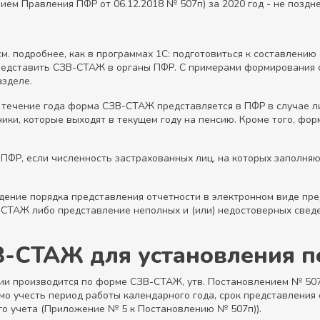
ем Правления ПФР от 06.12.2018 № 507п) за 2020 год - не поздне
см. подробнее, как в программах 1С: подготовиться к составлен
едставить СЗВ-СТАЖ в органы ПФР. С примерами формирования 
азделе.
в течение года форма СЗВ-СТАЖ представляется в ПФР в случае л
дники, которые выходят в текущем году на пенсию. Кроме того, ф
ФР, если численность застрахованных лиц, на которых заполняютс
дение порядка представления отчетности в электронном виде пр
ТАЖ либо представление неполных и (или) недостоверных сведен
В-СТАЖ для установления п
ии производится по форме СЗВ-СТАЖ, утв. Постановлением № 507
о учесть период работы календарного года, срок представления от
о учета (Приложение № 5 к Постановлению № 507п)).