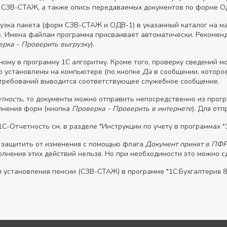
СЗВ-СТАЖ, а также опись передаваемых документов по форме О
узка пакета (форм СЗВ-СТАЖ и ОДВ-1) в указанный каталог на ма
. Имена файлам программа присваивает автоматически. Рекоменд
рка - Проверить выгрузку
).
ному в программу 1С алгоритму. Кроме того, проверку сведений 
о установлены на компьютере (по кнопке
Да
в сообщении, которое
 требований выводится соответствующее служебное сообщение.
тность
, то документы можно отправить непосредственно из прог
лнения форм (кнопка
Проверка - Проверить в интернете
). Для от
С-Отчетность см. в разделе "Инструкции по учету в программах "1
т защитить от изменения с помощью флага
Документ принят в ПФР 
лнения этих действий нельзя. Но при необходимости это можно сд
 установления пенсии (СЗВ-СТАЖ) в программе "1С:Бухгалтерия 8" 