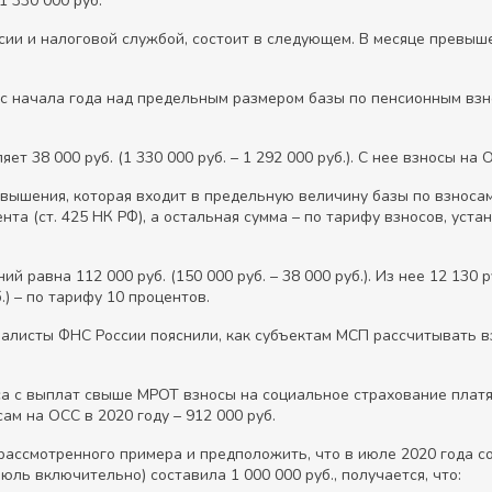
1 330 000 руб.
ии и налоговой службой, состоит в следующем. В месяце превы
с начала года над предельным размером базы по пенсионным взн
т 38 000 руб. (1 330 000 руб. – 1 292 000 руб.). С нее взносы на
евышения, которая входит в предельную величину базы по взносам
ента (ст. 425 НК РФ), а остальная сумма – по тарифу взносов, уст
й равна 112 000 руб. (150 000 руб. – 38 000 руб.). Из нее 12 130
б.) – по тарифу 10 процентов.
иалисты ФНС России пояснили, как субъектам МСП рассчитывать 
а с выплат свыше МРОТ взносы на социальное страхование платят
м на ОСС в 2020 году – 912 000 руб.
ассмотренного примера и предположить, что в июле 2020 года сот
июль включительно) составила 1 000 000 руб., получается, что: