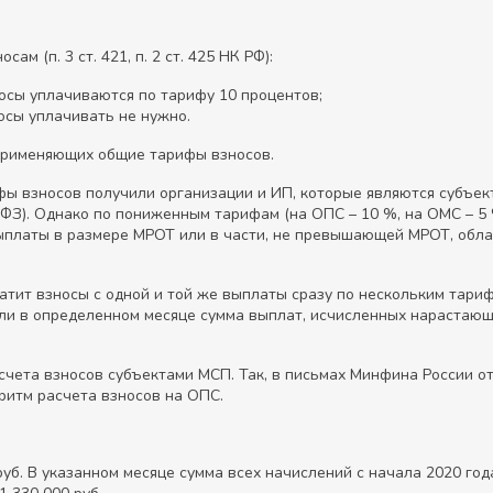
 (п. 3 ст. 421, п. 2 ст. 425 НК РФ):
носы уплачиваются по тарифу 10 процентов;
осы уплачивать не нужно.
 применяющих общие тарифы взносов.
фы взносов получили организации и ИП, которые являются субъек
2-ФЗ). Однако по пониженным тарифам (на ОПС – 10 %, на ОМС – 5
Выплаты в размере МРОТ или в части, не превышающей МРОТ, обла
атит взносы с одной и той же выплаты сразу по нескольким тарифа
ли в определенном месяце сумма выплат, исчисленных нарастающи
ета взносов субъектами МСП. Так, в письмах Минфина России от 
ритм расчета взносов на ОПС.
руб. В указанном месяце сумма всех начислений с начала 2020 г