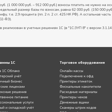
. (1 000 000 руб. – 912 000 руб.) взносы платить не нужно на осно
дельный размер базы по взносам, равна 62 000 руб. (150 000 руб. –
 т.е. 2,9 процента (пп. 2 п. 2 ст. 425 НК РФ). А остальная часть в
02-ФЗ).
еализован в учетных решениях 1С (в "1С:ЗУП 8" с версии 3.1.14.9
аммы 1С
Торговое оборудование
а 1С Облако
Онлайн кассы
терский учёт
Подключение к офд
ичный бизнес
Принтеры этикеток
ские лицензии
Фискальные накопители
ексные решения
Расходные материалы
твенное питание
Принтеры чеков
ссиональные услуги
Денежные ящики
ый и складской учёт
Сканеры штрих кодов