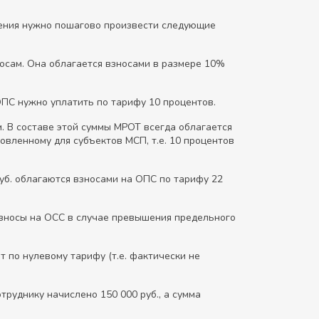
шения нужно пошагово произвести следующие
осам. Она облагается взносами в размере 10%
 ОПС нужно уплатить по тарифу 10 процентов.
. В составе этой суммы МРОТ всегда облагается
ановленному для субъектов МСП, т.е. 10 процентов
 руб. облагаются взносами на ОПС по тарифу 22
взносы на ОСС в случае превышения предельного
 по нулевому тарифу (т.е. фактически не
руднику начислено 150 000 руб., а сумма