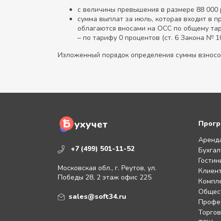
с величины превышения в размере 88 000 руб
сумма выплат за июль, которая входит в пре
облагаются вносами на ОСС по общему тарифу,
– по тарифу 0 процентов (ст. 6 Закона № 1
Изложенный порядок определения суммы взносов р
Прогр
Аренд
+7 (499) 501-11-52
Бухгал
Гостин
Московская обл., г. Реутов, ул.
Клиент
Победы 28, 2 этаж офис 225
Компл
Общес
sales@soft34.ru
Профе
Торгов