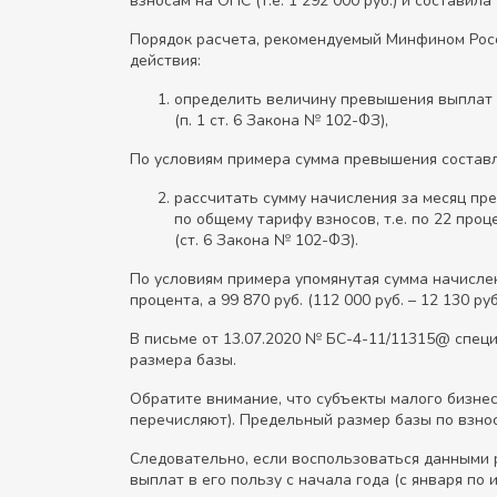
взносам на ОПС (т.е. 1 292 000 руб.) и составила 
Порядок расчета, рекомендуемый Минфином Росс
действия:
определить величину превышения выплат 
(п. 1 ст. 6 Закона № 102-ФЗ),
По условиям примера сумма превышения составляе
рассчитать сумму начисления за месяц пр
по общему тарифу взносов, т.е. по 22 проц
(ст. 6 Закона № 102-ФЗ).
По условиям примера упомянутая сумма начислени
процента, а 99 870 руб. (112 000 руб. – 12 130 ру
В письме от 13.07.2020 № БС-4-11/11315@ спец
размера базы.
Обратите внимание, что субъекты малого бизнес
перечисляют). Предельный размер базы по взноса
Следовательно, если воспользоваться данными р
выплат в его пользу с начала года (с января по 