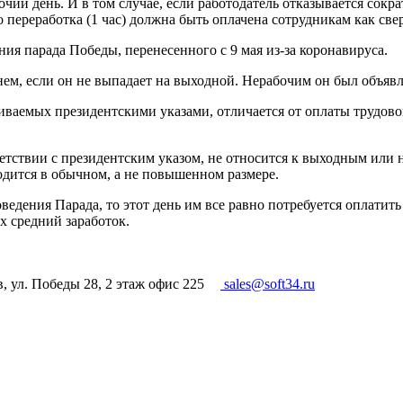
очий день. И в том случае, если работодатель отказывается сокр
ереработка (1 час) должна быть оплачена сотрудникам как свер
ния парада Победы, перенесенного с 9 мая из-за коронавируса.
м, если он не выпадает на выходной. Нерабочим он был объявле
ливаемых президентскими указами, отличается от оплаты трудов
ветствии с президентским указом, не относится к выходным или
одится в обычном, а не повышенном размере.
едения Парада, то этот день им все равно потребуется оплатить 
х средний заработок.
в, ул. Победы 28, 2 этаж офис 225
sales@soft34.ru