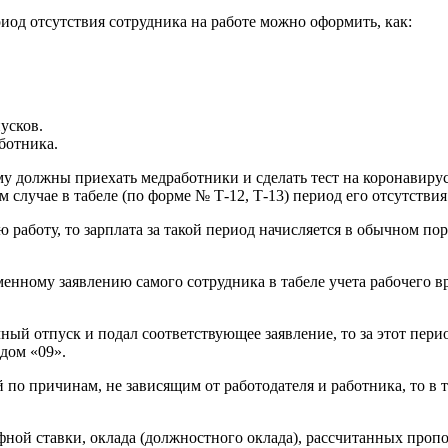
иод отсутствия сотрудника на работе можно оформить, как:
усков.
ботника.
у должны приехать медработники и сделать тест на коронавирус
 случае в табеле (по форме № Т-12, Т-13) период его отсутств
работу, то зарплата за такой период начисляется в обычном пор
енному заявлению самого сотрудника в табеле учета рабочего вр
й отпуск и подал соответствующее заявление, то за этот перио
дом «09».
 по причинам, не зависящим от работодателя и работника, то в 
ифной ставки, оклада (должностного оклада), рассчитанных пропо