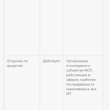
За
см
д
Отсрочки по
Действует
Организации,
О
кредитам
относящиеся к
от
субъектам МСП,
ма
работающие в
би
сферах, наиболее
п
пострадавших от
ко
коронавируса, все
л
ИП
о
к
их
ес