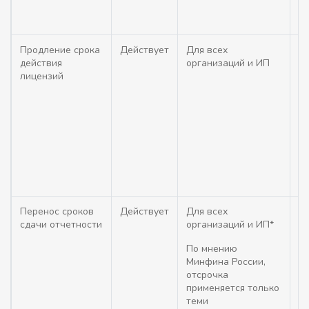
01
Продление срока
Действует
Для всех
На
действия
организаций и ИП
д
лицензий
ли
ра
де
ис
пе
де
(
П
03
Перенос сроков
Действует
Для всех
Ср
сдачи отчетности
организаций и ИП*
от
по
По мнению
Ф
Минфина России,
пе
отсрочка
пе
применяется только
го
теми
ре