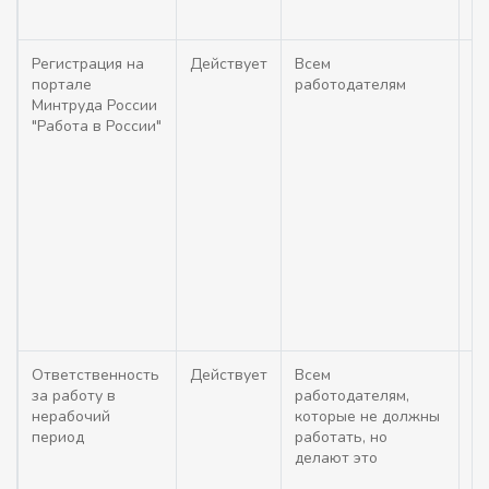
Регистрация на
Действует
Всем
Ми
портале
работодателям
сл
Минтруда России
со
"Работа в России"
ка
р
со
з
по
(п
от
В-
Ответственность
Действует
Всем
З
за работу в
работодателям,
со
нерабочий
которые не должны
ма
период
работать, но
(е
делают это
по
в