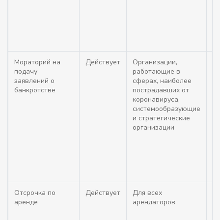
бо
эт
об
в
Мораторий на
Действует
Организации,
П
подачу
работающие в
в
заявлений о
сферах, наиболее
по
банкротстве
пострадавших от
ба
коронавируса,
в
системообразующие
н
и стратегические
от
организации
с
ст
о
Отсрочка по
Действует
Для всех
А
аренде
арендаторов
н
от