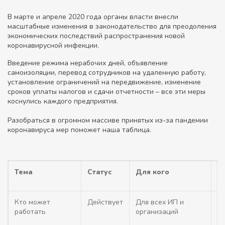
В марте и апреле 2020 года органы власти внесли
масштабные изменения в законодательство для преодоления
экономических последствий распространения новой
коронавирусной инфекции.
Введение режима нерабочих дней, объявление
самоизоляции, перевод сотрудников на удаленную работу,
установление ограничений на передвижение, изменение
сроков уплаты налогов и сдачи отчетности – все эти меры
коснулись каждого предприятия.
Разобраться в огромном массиве принятых из-за пандемии
коронавируса мер поможет наша таблица.
Тема
Статус
Для кого
О
Кто может
Действует
Для всех ИП и
О
работать
организаций
ор
мо