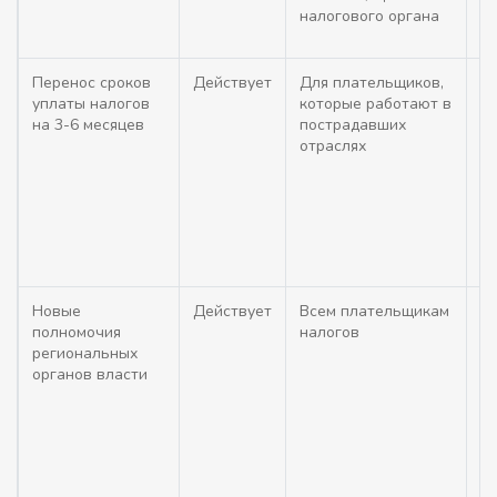
налогового органа
Перенос сроков
Действует
Для плательщиков,
Ср
уплаты налогов
которые работают в
(
на 3-6 месяцев
пострадавших
п
отраслях
- 
- 
в
М
Новые
Действует
Всем плательщикам
Пр
полномочия
налогов
вл
региональных
р
органов власти
н
ко
уп
от
от