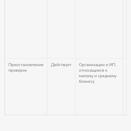
до
ор
ру
с
б
п
(ч
И
М
Приостановление
Действует
Организации и ИП,
П
проверок
относящиеся к
го
малому и среднему
м
бизнесу
(н
де
т
Г
от