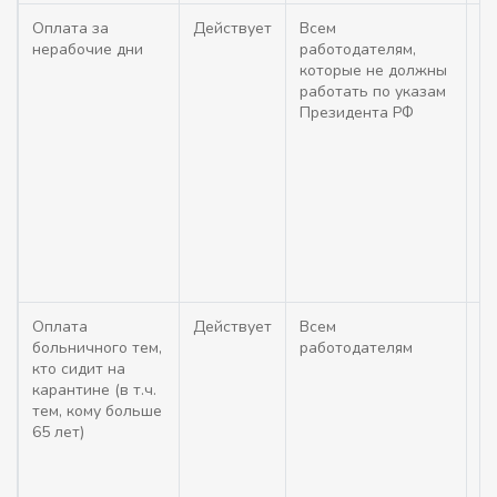
Оплата за
Действует
Всем
Не
нерабочие дни
работодателям,
ма
которые не должны
по
работать по указам
о
Президента РФ
о
н
П
25
02
Ми
26
П-
Оплата
Действует
Всем
Б
больничного тем,
работодателям
к
кто сидит на
к
карантине (в т.ч.
ФС
тем, кому больше
т
65 лет)
св
по
П
18