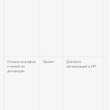
ар
в
п
П
ус
ср
д
в
о
д
ф
Отмена штрафов
Проект
Для всех
Уп
и пеней по
организаций и ИП
(ш
договорам
до
эл
т
в
в
от
р
р
П