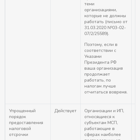
теми
У
организациями,
02
которые не должны
25
работать (письмо от
п
31.03.2020 №03-02-
П
07/2/25589).
02
Поэтому, если в
соответствии с
Указами
Президента РФ
ваша организация
продолжает
работать, по
налогам лучше
отчитаться вовремя.
Упрощенный
Действует
Организации и ИП,
П
порядок
относящиеся к
п
предоставления
субъектам МСП,
на
налоговой
работающие в
на
отсрочки
сферах наиболее
Н