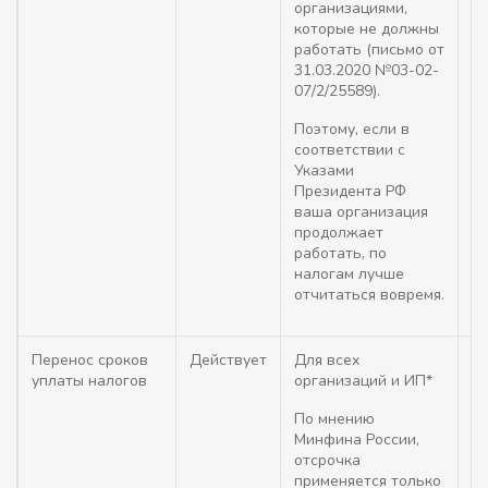
организациями,
от
которые не должны
У
работать (письмо от
02
31.03.2020 №03-02-
25
07/2/25589).
п
П
Поэтому, если в
02
соответствии с
Указами
Президента РФ
ваша организация
продолжает
работать, по
налогам лучше
отчитаться вовремя.
Перенос сроков
Действует
Для всех
Ср
уплаты налогов
организаций и ИП*
вз
пе
По мнению
пе
Минфина России,
го
отсрочка
ре
применяется только
от