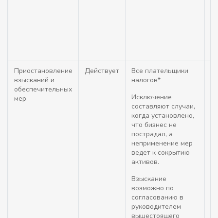
01
в
по
в
П
Приостановление
Действует
Все плательщики
П
взысканий и
налогов*
в
обеспечительных
и
Исключение
мер
о
составляют случаи,
у
когда установлено,
(а
что бизнес не
им
пострадал, а
п
неприменение мер
30
ведет к сокрытию
Ро
активов.
Е
п
Взыскание
П
возможно по
02
согласованию в
руководителем
вышестоящего