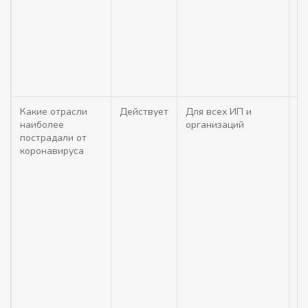
де
ка
ко
п
р
вл
Какие отрасли
Действует
Для всех ИП и
О
наиболее
организаций
от
пострадали от
п
коронавируса
ко