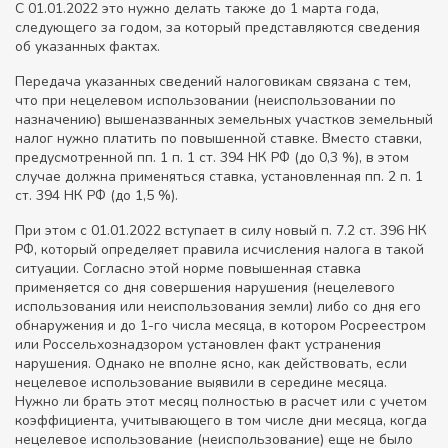
С 01.01.2022 это нужно делать также до 1 марта года,
следующего за годом, за который представляются сведения
об указанных фактах.
Передача указанных сведений налоговикам связана с тем,
что при нецелевом использовании (неиспользовании по
назначению) вышеназванных земельных участков земельный
налог нужно платить по повышенной ставке. Вместо ставки,
предусмотренной пп. 1 п. 1 ст. 394 НК РФ (до 0,3 %), в этом
случае должна применяться ставка, установленная пп. 2 п. 1
ст. 394 НК РФ (до 1,5 %).
При этом с 01.01.2022 вступает в силу новый п. 7.2 ст. 396 НК
РФ, который определяет правила исчисления налога в такой
ситуации. Согласно этой норме повышенная ставка
применяется со дня совершения нарушения (нецелевого
использования или неиспользования земли) либо со дня его
обнаружения и до 1-го числа месяца, в котором Росреестром
или Россельхознадзором установлен факт устранения
нарушения. Однако не вполне ясно, как действовать, если
нецелевое использование выявили в середине месяца.
Нужно ли брать этот месяц полностью в расчет или с учетом
коэффициента, учитывающего в том числе дни месяца, когда
нецелевое использование (неиспользование) еще не было